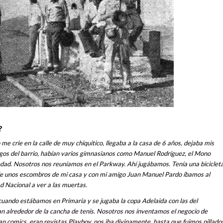
?
me crie en la calle de muy chiquitico, llegaba a la casa de 6 años, dejaba mis
migos del barrio, habían varios gimnasianos como Manuel Rodríguez, el Mono
edad. Nosotros nos reuníamos en el Parkway. Ahí jugábamos. Tenía una biciclet
e unos escombros de mi casa y con mi amigo Juan Manuel Pardo íbamos al
ad Nacional a ver a las muertas.
cuando estábamos en Primaria y se jugaba la copa Adelaida con las del
n alrededor de la cancha de tenis. Nosotros nos inventamos el negocio de
ran comics, eran revistas Playboy, nos iba divinamente, hasta que fuimos pillado