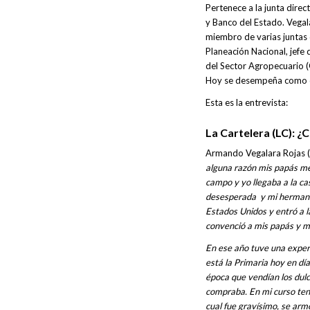
Pertenece a la junta dir
y Banco del Estado. Vegal
miembro de varias juntas
Planeación Nacional, jefe
del Sector Agropecuario (
Hoy se desempeña como co
Esta es la entrevista:
La Cartelera (LC): 
Armando Vegalara Rojas 
alguna razón mis papás me
campo y yo llegaba a la c
desesperada y mi hermano 
Estados Unidos y entró a 
convenció a mis papás y 
En ese año tuve una experi
está la Primaria hoy en día
época que vendían los dulce
compraba. En mi curso tení
cual fue gravísimo, se arm