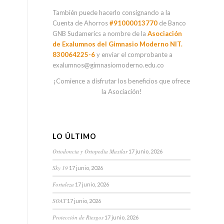
También puede hacerlo consignando a la
Cuenta de Ahorros
#91000013770
de Banco
GNB Sudamerics a nombre de la
Asociación
de Exalumnos del Gimnasio Moderno NIT.
830064225-6
y enviar el comprobante a
exalumnos@gimnasiomoderno.edu.co
¡Comience a disfrutar los beneficios que ofrece
la Asociación!
LO ÚLTIMO
Ortodoncia y Ortopedia Maxilar
17 junio, 2026
Sky 19
17 junio, 2026
Fortaleza
17 junio, 2026
SOAT
17 junio, 2026
Protección de Riesgos
17 junio, 2026