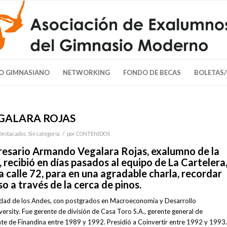
O GIMNASIANO
NETWORKING
FONDO DE BECAS
BOLETAS
ALARA ROJAS
/
Destacados
,
Sin categoría
por
CONTENIDOS
resario Armando Vegalara Rojas, exalumno de la
recibió en días pasados al equipo de La Cartelera
la calle 72, para en una agradable charla, recordar
o a través de la cerca de pinos.
idad de los Andes, con postgrados en Macroeconomía y Desarrollo
rsity. Fue gerente de división de Casa Toro S.A., gerente general de
nte de Finandina entre 1989 y 1992. Presidió a Coinvertir entre 1992 y 1993.