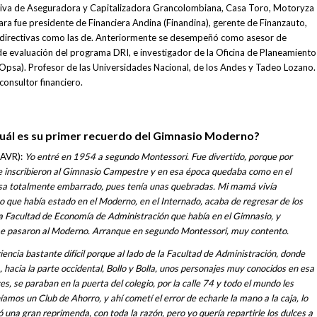
ectiva de Aseguradora y Capitalizadora Grancolombiana, Casa Toro, Motoryza
ara fue presidente de Financiera Andina (Finandina), gerente de Finanzauto,
 directivas como las de. Anteriormente se desempeñó como asesor de
 de evaluación del programa DRI, e investigador de la Oficina de Planeamiento
Opsa). Profesor de las Universidades Nacional, de los Andes y Tadeo Lozano.
nsultor financiero.
¿Cuál es su primer recuerdo del Gimnasio Moderno?
(AVR):
Yo entré en 1954 a segundo Montessori. Fue divertido, porque por
 inscribieron al Gimnasio Campestre y en esa época quedaba como en el
asa totalmente embarrado, pues tenía unas quebradas. Mi mamá vivía
que había estado en el Moderno, en el Internado, acaba de regresar de los
la Facultad de Economía de Administración que había en el Gimnasio, y
me pasaron al Moderno. Arranque en segundo Montessori, muy contento.
encia bastante difícil porque al lado de la Facultad de Administración, donde
, hacia la parte occidental, Bollo y Bolla, unos personajes muy conocidos en esa
s, se paraban en la puerta del colegio, por la calle 74 y todo el mundo les
amos un Club de Ahorro, y ahí cometí el error de echarle la mano a la caja, lo
ó una gran reprimenda, con toda la razón, pero yo quería repartirle los dulces a