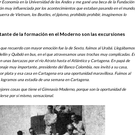
ar Economía en la Universidad de los Andes y me gané una beca de la Fundación
ón muy influenciada por los acontecimientos que estaban pasando en el mundo
erra de Vietnam, los Beatles, el jipismo, prohibido prohibir, imaginemos lo
tante de la formación en el Moderno son las excursiones
 que recuerdo con mayor emoción fue la de Sexto, fuimos al Urabá. Llegábamos
ellín y Quibdó en bus, en el que atravesamos unas trochas muy complicadas. E
unas barcazas por el río Atrato hasta el Atlántico y Cartagena. En papá de
naje muy importante, presidente del Banco Colombia, nos invitó a su casa,
r plata y esa casa en Cartagena era una oportunidad maravillosa. Fuimos al
o logramos una estadía de una semana en Cartagena.
ejores cosas que tiene el Gimnasio Moderno, porque son la oportunidad de
lerse por sí mismo, sensacional.