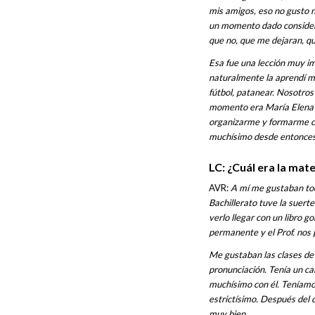
mis amigos, eso no gusto n
un momento dado considerar
que no, que me dejaran, qu
Esa fue una lección muy i
naturalmente la aprendí mu
fútbol, patanear. Nosotros 
momento era María Elena U
organizarme y formarme co
muchísimo desde entonces,
LC: ¿Cuál era la mat
AVR:
A mí me gustaban tod
Bachillerato tuve la suerte
verlo llegar con un libro g
permanente y el Prof. nos p
Me gustaban las clases de 
pronunciación. Tenía un ca
muchísimo con él. Teníamo
estrictísimo. Después del
muy bien.