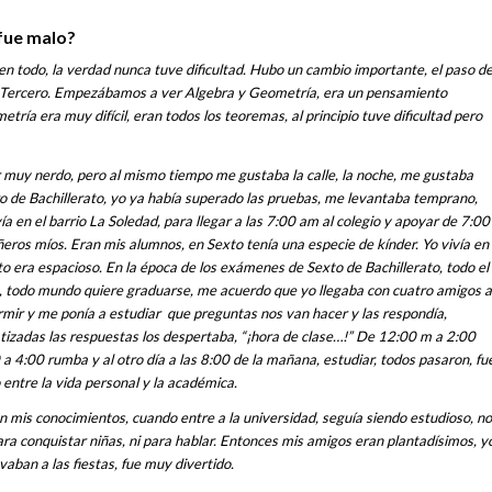
 fue malo?
n todo, la verdad nunca tuve dificultad. Hubo un cambio importante, el paso d
a Tercero. Empezábamos a ver Algebra y Geometría, era un pensamiento
ría era muy difícil, eran todos los teoremas, al principio tuve dificultad pero
r muy nerdo, pero al mismo tiempo me gustaba la calle, la noche, me gustaba
o de Bachillerato, yo ya había superado las pruebas, me levantaba temprano,
ivía en el barrio La Soledad, para llegar a las 7:00 am al colegio y apoyar de 7:00
ros míos. Eran mis alumnos, en Sexto tenía una especie de kínder. Yo vivía en
o era espacioso. En la época de los exámenes de Sexto de Bachillerato, todo el
, todo mundo quiere graduarse, me acuerdo que yo llegaba con cuatro amigos a
rmir y me ponía a estudiar que preguntas nos van hacer y las respondía,
tizadas las respuestas los despertaba, “¡hora de clase…!” De 12:00 m a 2:00
 4:00 rumba y al otro día a las 8:00 de la mañana, estudiar, todos pasaron, fu
o entre la vida personal y la académica.
n mis conocimientos, cuando entre a la universidad, seguía siendo estudioso, no
para conquistar niñas, ni para hablar. Entonces mis amigos eran plantadísimos, y
vaban a las fiestas, fue muy divertido.