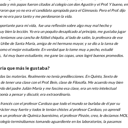
ada y mis papas fueron citados al colegio con don Agustín y el Prof. Y bueno, en
on que yo no era el candidato apropiado para el Gimnasio. Pero el Prof. dijo
e no era para tanto y me perdonaron la vida.
mportante para mi vida, fue una reflexión sobre algo muy mal hecho y
y bien la lección. Yo era un poquito desaplicado al principio, me gustaba jugar
teníamos una cancha de fútbol chiquita, al lado de salón, la profesora de ese
ribe de Santa María, amiga de mi hermano mayor, y se dio a la tarea de
mo el mejor estudiante. En verdad que lo tome muy a pecho, estudié
 fui muy buen estudiante, me gane las copas, unos logré buenos promedios.
eria que más le gustaba?
as las materias. Realmente no tenía predilecciones. En Quinto, Sexto de
 de tener una clase con el Prof. Bein, clase de Filosofía. Me acuerdo muy bien
ordo del padre Julián María y me fascino esa clase, era un reto intelectual
onía a pensar y discutir, era extraordinario.
francés con el profesor Cardozo que todo el mundo se burlaba de él por su
rácter muy fuerte y todos le tenían chistes al profesor Cardozo, yo aprendí
s un profesor de Química buenísimo, el profesor Pinzón, creo, le decíamos MOL
 colegio terminábamos tomando aguardiente en los laboratorios, la pasamos