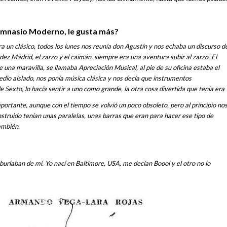
Gimnasio Moderno, le gusta más?
 era un clásico, todos los lunes nos reunía don Agustín y nos echaba un discurso d
dez Madrid, el zarzo y el caimán, siempre era una aventura subir al zarzo. El
e una maravilla, se llamaba Apreciación Musical, al pie de su oficina estaba el
dio aislado, nos ponía música clásica y nos decía que instrumentos
e Sexto, lo hacía sentir a uno como grande, la otra cosa divertida que tenía era
portante, aunque con el tiempo se volvió un poco obsoleto, pero al principio no
nstruido tenían unas paralelas, unas barras que eran para hacer ese tipo de
ambién.
urlaban de mí. Yo nací en Baltimore, USA, me decían Boool y el otro no lo