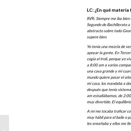
LC: ¿En qué materia
AVR:
Siempre me iba bien e
Segundo de Bachillerato 
abstracto sobre todo Geomet
supere bien.
Yo tenía una mezcla de se
apoyar la gente. En Tercer
cogía el troli, porque yo v
a 8:00 am a varios compañe
una casa grande y mi cuart
mundo quiere pasar el año
mi casa, los mandaba a do
después que tenía sistema
am estudiábamos, de 2:00 a
muy divertido. El equilibri
A mí me tocaba traficar co
muy hábil para el baile o 
les enseñaba y ellos me lle
JULIÁN DE ZUBIRÍA