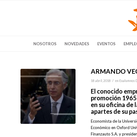
NOSOTROS
NOVEDADES
EVENTOS
EMPLE
ARMANDO VEG
/
18 abril, 2018
en
Exalumnos 
El conocido emp
promoción 1965, 
en su oficina de 
apartes de su pas
Economista de la Univers
Económico en Oxford Unive
Finanzauto S.A. y preside