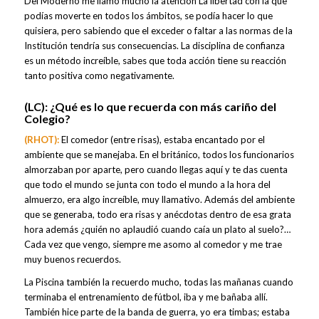
Del Moderno me llamó mucho la atención La libertad con la que
podías moverte en todos los ámbitos, se podía hacer lo que
quisiera, pero sabiendo que el exceder o faltar a las normas de la
Institución tendría sus consecuencias. La disciplina de confianza
es un método increíble, sabes que toda acción tiene su reacción
tanto positiva como negativamente.
(LC):
¿Qué es lo que recuerda con más cariño del
Colegio?
(RHOT):
El comedor (entre risas), estaba encantado por el
ambiente que se manejaba. En el británico, todos los funcionarios
almorzaban por aparte, pero cuando llegas aquí y te das cuenta
que todo el mundo se junta con todo el mundo a la hora del
almuerzo, era algo increíble, muy llamativo. Además del ambiente
que se generaba, todo era risas y anécdotas dentro de esa grata
hora además ¿quién no aplaudió cuando caía un plato al suelo?…
Cada vez que vengo, siempre me asomo al comedor y me trae
muy buenos recuerdos.
La Piscina también la recuerdo mucho, todas las mañanas cuando
terminaba el entrenamiento de fútbol, iba y me bañaba allí.
También hice parte de la banda de guerra, yo era timbas; estaba