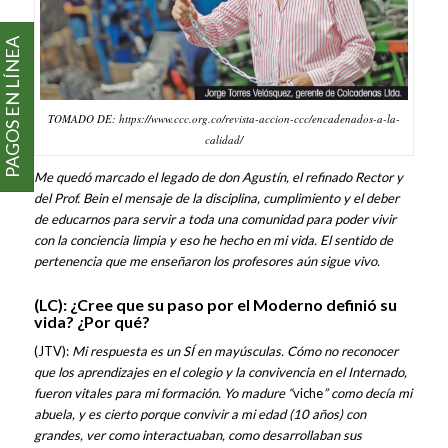
PAGOS EN LÍNEA
TOMADO DE: https://www.ccc.org.co/revista-accion-ccc/encadenados-a-la-
calidad/
Me quedó marcado el legado de don Agustín, el refinado Rector y
del Prof. Bein el mensaje de la disciplina, cumplimiento y el deber
de educarnos para servir a toda una comunidad para poder vivir
con la conciencia limpia y eso he hecho en mi vida. El sentido de
pertenencia que me enseñaron los profesores aún sigue vivo.
(LC): ¿Cree que su paso por el Moderno definió su
vida? ¿Por qué?
(JTV):
Mi respuesta es un SÍ en mayúsculas. Cómo no reconocer
que los aprendizajes en el colegio y la convivencia en el Internado,
fueron vitales para mi formación. Yo madure “
viche
” como decía mi
abuela, y es cierto porque convivir a mi edad (10 años) con
grandes, ver como interactuaban, como desarrollaban sus