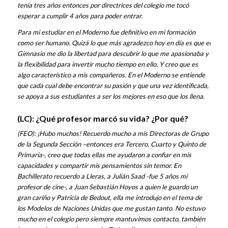
tenía tres años entonces por directrices del colegio me tocó
esperar a cumplir 4 años para poder entrar.
Para mi estudiar en el Moderno fue definitivo en mi formación
como ser humano. Quizá lo que más agradezco hoy en día es que el
Gimnasio me dio la libertad para descubrir lo que me apasionaba y
la flexibilidad para invertir mucho tiempo en ello. Y creo que es
algo característico a mis compañeros. En el Moderno se entiende
que cada cual debe encontrar su pasión y que una vez identificada,
se apoya a sus estudiantes a ser los mejores en eso que los llena.
(LC): ¿Qué profesor marcó su vida? ¿Por qué?
(FEO): ¡Hubo muchos! Recuerdo mucho a mis Directoras de Grupo
de la Segunda Sección –entonces era Tercero, Cuarto y Quinto de
Primaria-, creo que todas ellas me ayudaron a confiar en mis
capacidades y compartir mis pensamientos sin temor. En
Bachillerato recuerdo a Lleras, a Julián Saad -fue 5 años mi
profesor de cine-, a Juan Sebastián Hoyos a quien le guardo un
gran cariño y Patricia de Bedout, ella me introdujo en el tema de
los Modelos de Naciones Unidas que me gustan tanto. No estuvo
mucho en el colegio pero siempre mantuvimos contacto, también