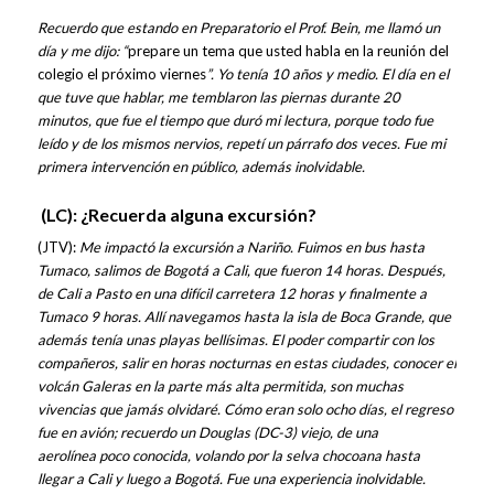
Recuerdo que estando en Preparatorio el Prof. Bein, me llamó un
día y me dijo: “
prepare un tema que usted habla en la reunión del
colegio el próximo viernes
”. Yo tenía 10 años y medio. El día en el
que tuve que hablar, me temblaron las piernas durante 20
minutos, que fue el tiempo que duró mi lectura, porque todo fue
leído y de los mismos nervios, repetí un párrafo dos veces. Fue mi
primera intervención en público, además inolvidable.
(LC): ¿Recuerda alguna excursión?
(JTV):
Me impactó la excursión a Nariño. Fuimos en bus hasta
Tumaco, salimos de Bogotá a Cali, que fueron 14 horas. Después,
de Cali a Pasto en una difícil carretera 12 horas y finalmente a
Tumaco 9 horas. Allí navegamos hasta la isla de Boca Grande, que
además tenía unas playas bellísimas. El poder compartir con los
compañeros, salir en horas nocturnas en estas ciudades, conocer el
volcán Galeras en la parte más alta permitida, son muchas
vivencias que jamás olvidaré. Cómo eran solo ocho días, el regreso
fue en avión; recuerdo un Douglas (DC-3) viejo, de una
aerolínea poco conocida, volando por la selva chocoana hasta
llegar a Cali y luego a Bogotá. Fue una experiencia inolvidable.