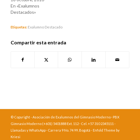
En «Exalumnos
Destacados»
Etiquetas:
Exalumno Destacado
Compartir esta entrada
© Copyright - Asociación de Exalumnos del Gimnasio Moderno · PBX
Gimnasio Moderno (+601) 5401888 Ext. 112 · Cel. +57 310 2345111 -
Llamadas y WhatsApp · Carrera 9 No. 74 99, Bogotá -
Enfold Theme by
Kriesi