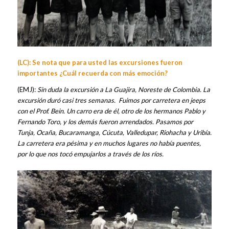
(LC): Se nota que para usted las excursiones fueron
importantes ¿Cuál recuerda con más emoción?
(EMJ):
Sin duda la excursión a La Guajira, Noreste de Colombia. La
excursión duró casi tres semanas. Fuimos por carretera en jeeps
con el Prof. Bein. Un carro era de él, otro de los hermanos Pablo y
Fernando Toro, y los demás fueron arrendados. Pasamos por
Tunja, Ocaña, Bucaramanga, Cúcuta, Valledupar, Riohacha y Uribía.
La carretera era pésima y en muchos lugares no había puentes,
por lo que nos tocó empujarlos a través de los ríos.