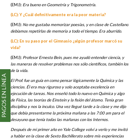
(EMJ):
Era bueno en Geometría y Trigonometría.
(LC): Y ¿Cuál definitivamente era la peor materia?
(EMJ):
No me gustaba memorizar poesías, y en clase de Castellano
debíamos repetirlas de memoria a todo el tiempo. Era aburrido.
(LC): En su paso por el Gimnasio ¿algún profesor marcó su
vida?
(EMJ):
Profesor Ernesto Bein, pues me ayudó entender ciencia, y
las maneras de resolver problemas nos sólo científicos, también los
de la vida.
PAGOS EN LÍNEA
El Prof. fue un guía en como pensar lógicamente la Química y las
ciencias. Él era muy riguroso y solo aceptaba excelencia en
ejecución de tareas. Nos enseñó todo lo nuevo en Química y algo
de Física, las teorías de Einstein y la fisión del átomo. Tenía gran
disciplina y nos la inculco. Una vez llegué tarde a la clase y me dijo
que debía presentarme la próxima mañana a las 7:00 am para el
desayuno que tenía todas las mañanas con los Internos.
Después de mi primer año en Yale College volví a verlo y me invitó
a hablar en la clase de Sexto Bachillerato sobre mis experiencias