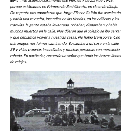
(EMJ):
Me acuerdo claramente ese viernes 9 de abril de 1948,
porque estábamos en Primero de Bachillerato, en clase de dibujo.
De repente nos anunciaron que Jorge Eliecer Gaitán fue asesinado
y había una revuelta, incendios en las tiendas, en los edificios y los
tranvías, la gente estaba levantada, robaban, disparaban y había
muchos muertos en la calle. Nos dijeron que el colegio se iba cerrar
y que debíamos volver a nuestras casas. No había transporte. Con
mis amigos nos fuimos caminando. Yo camine a mi casa en la calle
39 y vi los tranvías incendiados y muchas personas con mercancía
robada. En particular, recuerdo un señor que tenía los brazos llenos
de relojes.