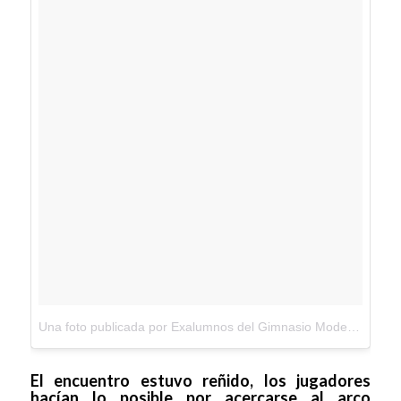
Una foto publicada por Exalumnos del Gimnasio Moderno (@exalumnosgm)
El encuentro estuvo reñido, los jugadores
hacían lo posible por acercarse al arco