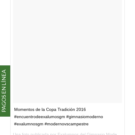
PAGOS EN LÍNEA
Momentos de la Copa Tradición 2016
#encuentrodeexalumosgm #gimnasiomoderno
#exalumnosgm #modernovscampestre
Una foto publicada por Exalumnos del Gimnasio Moderno (@exalumnosgm) el