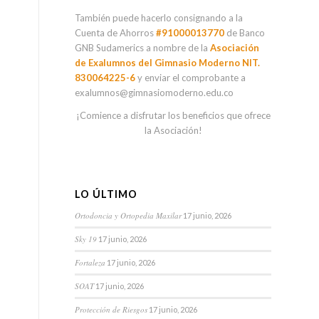
También puede hacerlo consignando a la
Cuenta de Ahorros
#91000013770
de Banco
GNB Sudamerics a nombre de la
Asociación
de Exalumnos del Gimnasio Moderno NIT.
830064225-6
y enviar el comprobante a
exalumnos@gimnasiomoderno.edu.co
¡Comience a disfrutar los beneficios que ofrece
la Asociación!
LO ÚLTIMO
Ortodoncia y Ortopedia Maxilar
17 junio, 2026
Sky 19
17 junio, 2026
Fortaleza
17 junio, 2026
SOAT
17 junio, 2026
Protección de Riesgos
17 junio, 2026