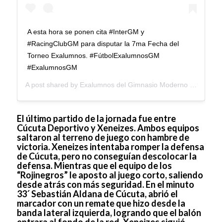
A esta hora se ponen cita #InterGM y
#RacingClubGM para disputar la 7ma Fecha del
Torneo Exalumnos. #FútbolExalumnosGM
#ExalumnosGM
A post shared by
Exalumnos del Gimnasio Moderno
(@exalumnosgm) on
El último partido de la jornada fue entre
Cúcuta Deportivo y Xeneizes. Ambos equipos
saltaron al terreno de juego con hambre de
victoria. Xeneizes intentaba romper la defensa
de Cúcuta, pero no conseguían descolocar la
defensa. Mientras que el equipo de los
“Rojinegros” le aposto al juego corto, saliendo
desde atrás con más seguridad. En el minuto
33´ Sebastián Aldana de Cúcuta, abrió el
marcador con un remate que hizo desde la
banda lateral izquierda, logrando que el balón