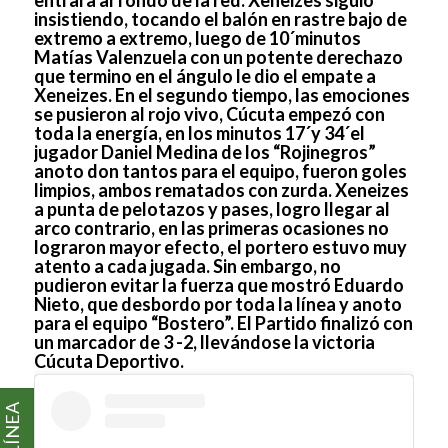
entrara al fondo de la red. Xeneizes siguió
insistiendo, tocando el balón en rastre bajo de
extremo a extremo, luego de 10´minutos
Matías Valenzuela con un potente derechazo
que termino en el ángulo le dio el empate a
Xeneizes. En el segundo tiempo, las emociones
se pusieron al rojo vivo, Cúcuta empezó con
toda la energía, en los minutos 17´y 34´el
jugador Daniel Medina de los “Rojinegros”
anoto don tantos para el equipo, fueron goles
limpios, ambos rematados con zurda. Xeneizes
a punta de pelotazos y pases, logro llegar al
arco contrario, en las primeras ocasiones no
lograron mayor efecto, el portero estuvo muy
atento a cada jugada. Sin embargo, no
pudieron evitar la fuerza que mostró Eduardo
Nieto, que desbordo por toda la línea y anoto
para el equipo “Bostero”. El Partido finalizó con
un marcador de 3 -2, llevándose la victoria
Cúcuta Deportivo.