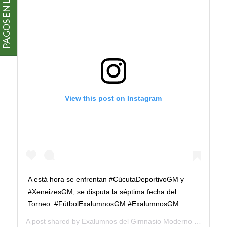
PAGOS EN LÍNEA
View this post on Instagram
A está hora se enfrentan #CúcutaDeportivoGM y
#XeneizesGM, se disputa la séptima fecha del
Torneo. #FútbolExalumnosGM #ExalumnosGM
A post shared by
Exalumnos del Gimnasio Moderno
(@exalumnosgm) on