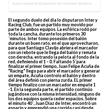
A post shared by
Exalumnos del Gimnasio Moderno
(@exalumnosgm) on
El segundo duelo del día lo disputaron Inter y
Racing Club, fue un partido muy movido por
parte de ambos equipos. La esférica rodó por
toda la cancha, durante los primeros 30
´minutos. Inter tomo posesión del balón
durante un buen rato, en el que aprovecharon,
para que Santiago Clavijo abriera el marcador
con un rebote que le llega del balón y remata
con derecha, entrando la pelota al fondo de la
red, definiendo el 1 – 0. Faltando 5´para
finalizar el primer tiempo, Juan Felipe Acuña de
“Racing” llego para abrir el marcador y generar
un empate, Acuña controlo el balón y dentro
del área definió con pierna zurda. EL primer
tiempo finalizo con un marcador en empate 1
-1. En la segunda parte, el partido continúo
jugándose con la misma intensidad, ninguno de
los dos equipos quería ceder espacios. Sobre
el minuto 40´, Juan Díaz de Inter, encontró un
espacio y emprendió una corrida casi desde