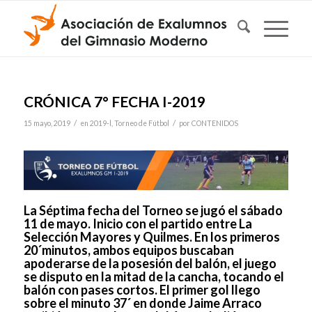
CRÓNICA 7° FECHA I-2019
/
/
15 mayo, 2019
en
2019-l
,
Torneo de Fútbol
por
CONTENIDOS
La Séptima fecha del Torneo se jugó el sábado
11 de mayo. Inicio con el partido entre La
Selección Mayores y Quilmes. En los primeros
20´minutos, ambos equipos buscaban
apoderarse de la posesión del balón, el juego
se disputo en la mitad de la cancha, tocando el
balón con pases cortos. El primer gol llego
sobre el minuto 37´ en donde Jaime Arraco