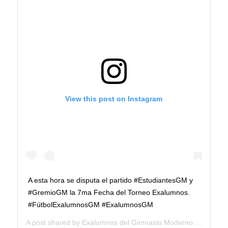
View this post on Instagram
A esta hora se disputa el partido #EstudiantesGM y
#GremioGM la 7ma Fecha del Torneo Exalumnos.
#FútbolExalumnosGM #ExalumnosGM
A post shared by
Exalumnos del Gimnasio Moderno
(@exalumnosgm) on