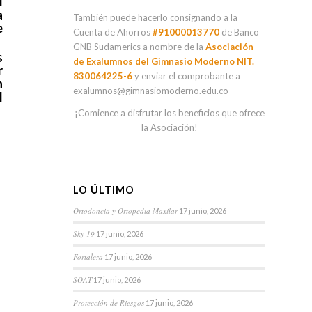
l
a
También puede hacerlo consignando a la
e
Cuenta de Ahorros
#91000013770
de Banco
GNB Sudamerics a nombre de la
Asociación
s
de Exalumnos del Gimnasio Moderno NIT.
r
830064225-6
y enviar el comprobante a
n
exalumnos@gimnasiomoderno.edu.co
l
¡Comience a disfrutar los beneficios que ofrece
la Asociación!
LO ÚLTIMO
Ortodoncia y Ortopedia Maxilar
17 junio, 2026
Sky 19
17 junio, 2026
Fortaleza
17 junio, 2026
SOAT
17 junio, 2026
Protección de Riesgos
17 junio, 2026