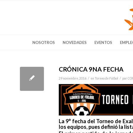
NOSOTROS
NOVEDADES
EVENTOS
EMPLE
CRÓNICA 9NA FECHA
/
/
29 noviembre, 2016
en
Torneo de Fútbol
por
CO
La 9° fecha del Torneo de Exal
los equipos, pues definió la lis