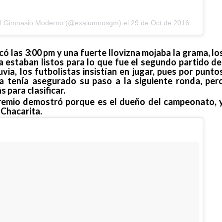
del Gimnasio Moderno (@exalumnosgm) el
29 de Oct de 2016 a la(s) 12:25 PDT
có las 3:00 pm y una fuerte llovizna mojaba la grama, lo
a estaban listos para lo que fue el segundo partido de
uvia, los futbolistas insistían en jugar, pues por punto
 tenía asegurado su paso a la siguiente ronda, per
 para clasificar.
remio demostró porque es el dueño del campeonato, 
 Chacarita.