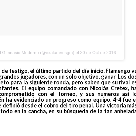
del Gimnasio Moderno (@exalumnosgm) el
30 de Oct de 2016 a la(s) 9:22 PDT
 de testigo, el último partido del día inicio. Flamengo v
grandes jugadores, con un solo objetivo, ganar. Los do
eto para la siguiente ronda, pero saben que su rival e
unfantes. El equipo comandado con Nicolás Cretex, h
comprometido con el Torneo, y sus números así l
n ha evidenciado un progreso como equipo. 4-4 fue e
e definió desde el cobro del tiro penal. Una victoria má
 todo en la cancha, en su búsqueda de la tan anhelad