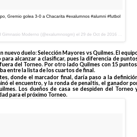
mpo, Gremio golea 3-0 a Chacarita #exalumnos #alumni #futbol
del Gimnasio Moderno (@exalumnosgm) el
29 de Oct de 2016 a la(s) 1:54 PDT
un nuevo duelo: Selección Mayores vs Quilmes. El equip
 para alcanzar a clasificar, pues la diferencia de punto
 fuera del Torneo. Por otro lado Quilmes con 15 puntos
a entre la lista de los cuartos de final.
s, donde el marcador final, daría paso a la definició
minó el encuentro, y la ronda de penaltis, el ganador po
uilmes. Los dueños de casa se despiden del Torneo 
dad para el próximo Torneo.