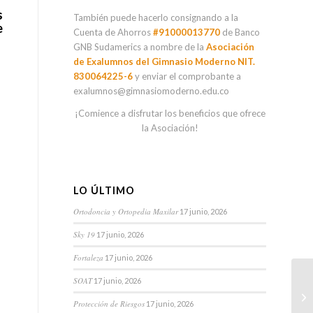
s
También puede hacerlo consignando a la
e
Cuenta de Ahorros
#91000013770
de Banco
GNB Sudamerics a nombre de la
Asociación
de Exalumnos del Gimnasio Moderno NIT.
830064225-6
y enviar el comprobante a
exalumnos@gimnasiomoderno.edu.co
¡Comience a disfrutar los beneficios que ofrece
la Asociación!
LO ÚLTIMO
Ortodoncia y Ortopedia Maxilar
17 junio, 2026
Sky 19
17 junio, 2026
Fortaleza
17 junio, 2026
SOAT
17 junio, 2026
C
Protección de Riesgos
17 junio, 2026