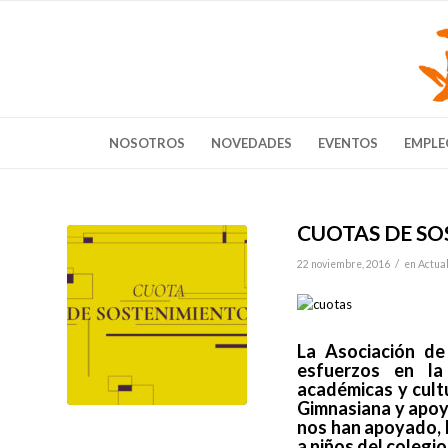
NOSOTROS
NOVEDADES
EVENTOS
EMPLE
CUOTAS DE S
/
22 noviembre, 2016
en
Actua
La Asociación d
esfuerzos en la 
académicas y cult
Gimnasiana y apoya
nos han apoyado, 
a niños del colegio