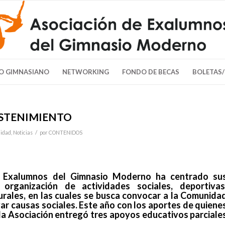
O GIMNASIANO
NETWORKING
FONDO DE BECAS
BOLETAS
OSTENIMIENTO
/
lidad
,
Noticias
por
CONTENIDOS
e Exalumnos del Gimnasio Moderno ha centrado su
organización de actividades sociales, deportivas
urales, en las cuales se busca convocar a la Comunida
r causas sociales. Este año con los aportes de quiene
la Asociación entregó tres apoyos educativos parciale
.