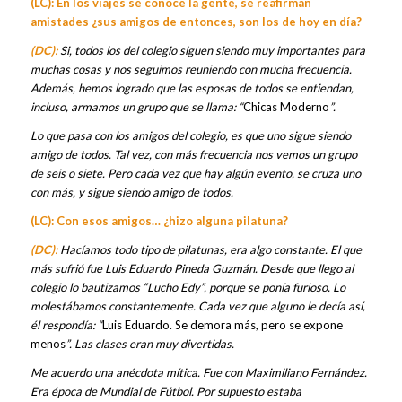
(LC): En los viajes se conoce la gente, se reafirman
amistades ¿sus amigos de entonces, son los de hoy en día?
(DC):
Si, todos los del colegio siguen siendo muy importantes para
muchas cosas y nos seguimos reuniendo con mucha frecuencia.
Además, hemos logrado que las esposas de todos se entiendan,
incluso, armamos un grupo que se llama: “
Chicas Moderno
”.
Lo que pasa con los amigos del colegio, es que uno sigue siendo
amigo de todos. Tal vez, con más frecuencia nos vemos un grupo
de seis o siete. Pero cada vez que hay algún evento, se cruza uno
con más, y sigue siendo amigo de todos.
(LC): Con esos amigos… ¿hizo alguna pilatuna?
(DC):
Hacíamos todo tipo de pilatunas, era algo constante. El que
más sufrió fue Luis Eduardo Pineda Guzmán. Desde que llego al
colegio lo bautizamos “Lucho Edy”, porque se ponía furioso. Lo
molestábamos constantemente. Cada vez que alguno le decía así,
él respondía: “
Luis Eduardo. Se demora más, pero se expone
menos
”. Las clases eran muy divertidas.
Me acuerdo una anécdota mítica. Fue con Maximiliano Fernández.
Era época de Mundial de Fútbol. Por supuesto estaba