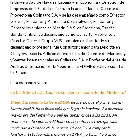
la Universidad de Navarra, España y en Economía y Dirección de
Empresas de IESE de la misma. En la actualidad, es Gerente de
Proyecto en Colinagro S.A. y se ha desempeñado como Director
General, Fundador y Accionista de Catalystas, Fundador y
Gerente Inversiones en Mandri S.A.S. en Barcelona, España,
donde también se desempeñó como Consultor y Adjunto a
Director General Grupo MRS. También en el inicio de su
desempeño profesional fue Consultor Senior para Deloitte en
Glasgow, Escocia. Adicionalmente, ha sido Gerente de Marketing
y Ventas Internacionales en Colinagro S.A. y Profesor del Área de
Análisis de Situaciones de Negocios de EDIME de Universidad de
La Sabana.
Esta es la entrevista:
La Cartelera (LC): ¿Cuál es su primer recuerdo del Moderno?
Diego Carvajalino Galofre (DCG):
Recuerdo que el primer día en
Montessori II, fui el único niño que llego sin lonchera. Mi hermana
mayor era del Femenino y allá les daban onces a las niñas. Mi
mamá no sabía que en el Moderno no, entonces tuvo que salir
corriendo a Pomona de la carrera 11 con 76, a comprar la
lonchera. Esto fue más o menos en 1987, yo tenía 4 o 5 años.