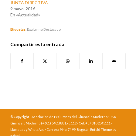
JUNTA DIRECTIVA
9 mayo, 2016
En «Actualidad»
Etiquetas:
Exalumno Destacado
Compartir esta entrada
© Copyright - Asociación de Exalumnos del Gimnasio Moderno · PBX
Gimnasio Moderno (+601) 5401888 Ext. 112 · Cel. +57 310 2345111 -
Llamadas y WhatsApp · Carrera 9 No. 74 99, Bogotá -
Enfold Theme by
Kriesi