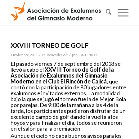
XXVIII TORNEO DE GOLF
/
/
1 noviembre, 2018
en
Torneo de Golf
por
CONTENIDOS
El pasado viernes 7 de septiembre del 2018 se
llevó a cabo el
XXVIII Torneo de Golf de la
Asociación de Exalumnos del Gimnasio
Moderno en el Club El Rincón de Cajicá
, que
contó con la participación de 80 jugadores entre
exalumnos e invitados externos. La modalidad
bajo la que se jugó el torneo fue la de Mejor Bola
por parejas. De 9:00 de la mañana a las 4 de la
tarde, los participantes pudieron disfrutar de un
excelente campo de golf dando la vuelta a los
hoyos y para finalizar el día, todos se reunieron
en el salón para la premiación.
Aunque el cielo no daba buenos avisos para los