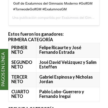
Golf de Exalumnos del Gimnasio Moderno #GolfGM
#TorneodeGolfGM #ExalumnosGM
Una publicación compartida por
Exalumnos del Gimnasio Moderno
Estos fueron los ganadores:
PRIMERA CATEGORÍA
PRIMER
Felipe Ricaurte y José
NETO
Fernando Estrada
PAGOS EN LÍNEA
SEGUNDO
José David Velázquez y Salim
NETO
Esteffen
TERCER
Gabriel Espinosa y Nicholas
NETO
Jordan
CUARTO
Pablo Lobo-Guerrero y
NETO
Fernando Ireguí