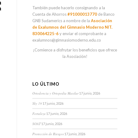
a
a
También puede hacerlo consignando a la
Cuenta de Ahorros
#91000013770
de Banco
GNB Sudamerics a nombre de la
Asociación
de Exalumnos del Gimnasio Moderno NIT.
830064225-6
y enviar el comprobante a
exalumnos@gimnasiomoderno.edu.co
¡Comience a disfrutar los beneficios que ofrece
la Asociación!
LO ÚLTIMO
Ortodoncia y Ortopedia Maxilar
17 junio, 2026
Sky 19
17 junio, 2026
Fortaleza
17 junio, 2026
SOAT
17 junio, 2026
Protección de Riesgos
17 junio, 2026