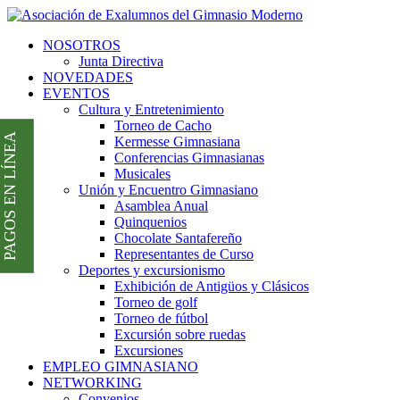
NOSOTROS
Junta Directiva
NOVEDADES
EVENTOS
Cultura y Entretenimiento
Torneo de Cacho
PAGOS EN LÍNEA
Kermesse Gimnasiana
Conferencias Gimnasianas
Musicales
Unión y Encuentro Gimnasiano
Asamblea Anual
Quinquenios
Chocolate Santafereño
Representantes de Curso
Deportes y excursionismo
Exhibición de Antigüos y Clásicos
Torneo de golf
Torneo de fútbol
Excursión sobre ruedas
Excursiones
EMPLEO GIMNASIANO
NETWORKING
Convenios