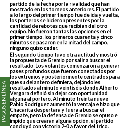
partido de la fecha por la rivalidad que han
mostrado en los torneos anteriores. El partido
a lo largo del primer tiempo fue de ida y vuelta,
los porteros se hicieron presentes por la
cantidad de rebotes que recibían del otro
equipo. No fueron tantas las opciones en el
primer tiempo, los primeros cuarenta y cinco
minutos se pasaron en la mitad del campo,
ninguno quiso ceder.
El segundo tiempo tuvo otra actitud y mostró
la propuesta de Gremio por salir a buscar el
resultado. Los volantes comenzaron a generar
pases profundos que fueron conectados por
los extremos y posteriormente centrados para
que su delantero definiera, dejándoles
PAGOS EN LÍNEA
resultados al minuto veintiséis donde Alberto
Vergara definió sin dejar con oportunidad
alguna al portero. Al minuto treinta nueve
Pablo Rodríguez aumentó la ventaja e hizo que
Chacarita despertara y fuera a buscar el
empate, pero la defensa de Gremio se opuso e
impido que crearan alguna opción, el partido
concluyó con victoria 2-0 a favor del trico.