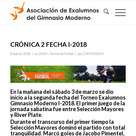
CRÓNICA 2 FECHA I-2018
/
/
8 marzo, 2018
en
2018-l
,
Torneo de Fútbol
por
CONTENIDOS
En la mañana del sábado 3 de marzo se dio
inicio a la segunda fecha del Torneo Exalumnos
Gimnasio Moderno l-2018. El primer juego de la
jornada sabatina fue entre Selección Mayores
y River Plate.
Durante el transcurso del primer tiempo la
Selección Mayores dominó el partido con total
tranquilidad. Marcó goles de Jacobo Pimentel,