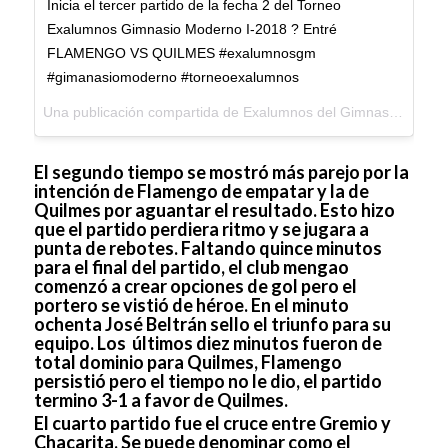
Inicia el tercer partido de la fecha 2 del Torneo
Exalumnos Gimnasio Moderno I-2018 ? Entré
FLAMENGO VS QUILMES #exalumnosgm
#gimanasiomoderno #torneoexalumnos
Una publicación compartida de
Exalumnos del Gimnasio Moderno
El segundo tiempo se mostró más parejo por la
intención de Flamengo de empatar y la de
Quilmes por aguantar el resultado. Esto hizo
que el partido perdiera ritmo y se jugara a
punta de rebotes. Faltando quince minutos
para el final del partido, el club mengao
comenzó a crear opciones de gol pero el
portero se vistió de héroe. En el minuto
ochenta José Beltrán sello el triunfo para su
equipo. Los últimos diez minutos fueron de
total dominio para Quilmes, Flamengo
persistió pero el tiempo no le dio, el partido
termino 3-1 a favor de Quilmes.
El cuarto partido fue el cruce entre Gremio y
Chacarita. Se puede denominar como el