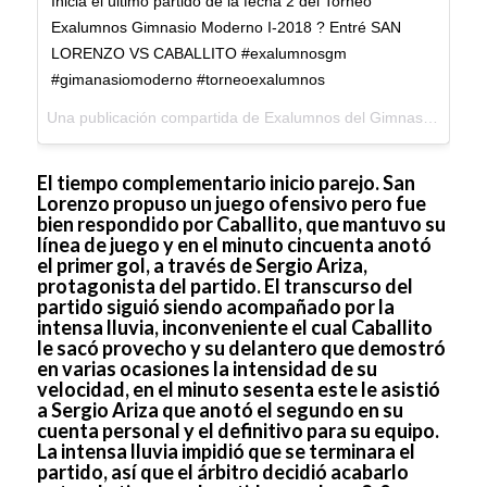
Inicia el último partido de la fecha 2 del Torneo
Exalumnos Gimnasio Moderno I-2018 ? Entré SAN
LORENZO VS CABALLITO #exalumnosgm
#gimanasiomoderno #torneoexalumnos
Una publicación compartida de
Exalumnos del Gimnasio Moderno
El tiempo complementario inicio parejo. San
Lorenzo propuso un juego ofensivo pero fue
bien respondido por Caballito, que mantuvo su
línea de juego y en el minuto cincuenta anotó
el primer gol, a través de Sergio Ariza,
protagonista del partido. El transcurso del
partido siguió siendo acompañado por la
intensa lluvia, inconveniente el cual Caballito
le sacó provecho y su delantero que demostró
en varias ocasiones la intensidad de su
velocidad, en el minuto sesenta este le asistió
a Sergio Ariza que anotó el segundo en su
cuenta personal y el definitivo para su equipo.
La intensa lluvia impidió que se terminara el
partido, así que el árbitro decidió acabarlo