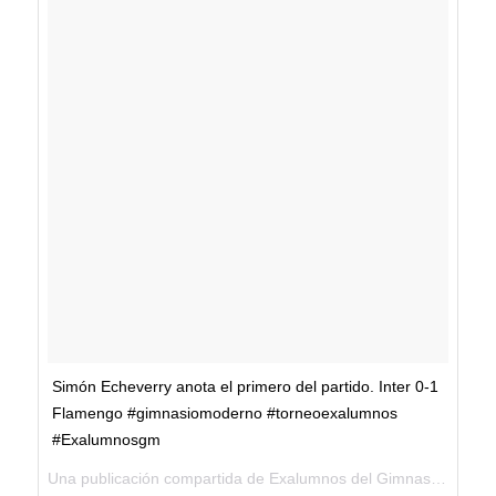
Simón Echeverry anota el primero del partido. Inter 0-1
Flamengo #gimnasiomoderno #torneoexalumnos
#Exalumnosgm
Una publicación compartida de Exalumnos del Gimnasio Moderno (@exalumnosgm) el