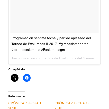
Programación séptima fecha y partido aplazado del
Torneo de Exalumnos II-2017. #gimnasiomoderno
#torneoexalumnos #Exalumnosgm
Una publicación compartida de Exalumnos del Gimnasio Moderno (@exalumnosgm) el
Compártelo:
Relacionado
CRÓNICA 7 FECHA 1-
CRÓNICA 6 FECHA 1-
2018
2018