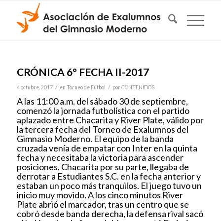
CRÓNICA 6° FECHA II-2017
/
/
4 octubre, 2017
en
Torneo de Fútbol
por
CONTENIDOS
A las 11:00 a.m. del sábado 30 de septiembre,
comenzó la jornada futbolística con el partido
aplazado entre Chacarita y River Plate, válido por
la tercera fecha del Torneo de Exalumnos del
Gimnasio Moderno. El equipo de la banda
cruzada venía de empatar con Inter en la quinta
fecha y necesitaba la victoria para ascender
posiciones. Chacarita por su parte, llegaba de
derrotar a Estudiantes S.C. en la fecha anterior y
estaban un poco más tranquilos. El juego tuvo un
inicio muy movido. A los cinco minutos River
Plate abrió el marcador, tras un centro que se
cobró desde banda derecha, la defensa rival sacó