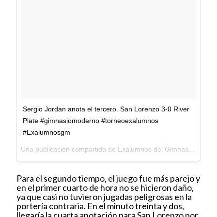
Sergio Jordan anota el tercero. San Lorenzo 3-0 River
Plate #gimnasiomoderno #torneoexalumnos
#Exalumnosgm
Una publicación compartida de Exalumnos del Gimnasio Moderno (@exalumnosgm) el
Para el segundo tiempo, el juego fue más parejo y
en el primer cuarto de hora no se hicieron daño,
ya que casi no tuvieron jugadas peligrosas en la
portería contraria. En el minuto treinta y dos,
llegaría la cuarta anotación para San Lorenzo por