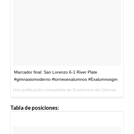
Marcador final: San Lorenzo 6-1 River Plate
#gimnasiomoderno #torneoexalumnos #Exalumnosgm
Una publicación compartida de Exalumnos del Gimnasio Moderno (@exalumnosgm) el
Tabla de posiciones: