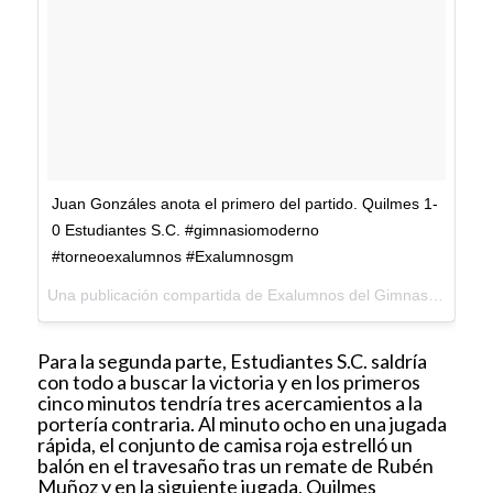
Juan Gonzáles anota el primero del partido. Quilmes 1-
0 Estudiantes S.C. #gimnasiomoderno
#torneoexalumnos #Exalumnosgm
Una publicación compartida de Exalumnos del Gimnasio Moderno (@exalumnosgm) el
Para la segunda parte, Estudiantes S.C. saldría
con todo a buscar la victoria y en los primeros
cinco minutos tendría tres acercamientos a la
portería contraria. Al minuto ocho en una jugada
rápida, el conjunto de camisa roja estrelló un
balón en el travesaño tras un remate de Rubén
Muñoz y en la siguiente jugada, Quilmes