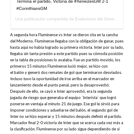
Termina el partido, Victoria de #XeneizesGM 2-1
#CorinthiansGM
Una publicación compartida de
Exalumnos del Gimnasio Moderno
A segunda hora Fluminense vs Inter se dieron cita en la cancha
del Moderno. Fluminense llegaba con la obligación de ganar, pues
hasta aquí no había logrado su primera victoria. Inter por su lado,
llegaba sin tanta presión a este partido pues su cómoda posición
en la tabla de posiciones lo avalaba. Fue un partido movido, los
primeros 15 minutos Fluminense lució mejor, se hizo con
el balón y generó dos remates de gol que terminaron desviados.
Incluso tuvo la oportunidad de irse arriba en el marcador en
lanzamiento desde el punto penal, pero la desaprovechó.
Después de ello, se cayó e Inter aprovechó, era la segunda
jugada de riesgo que generaba el equipo ´Interista` que logró
ponerse en ventaja al minuto 21 de juego. Ese gol le sirvió para
imponer condiciones y adueñarse del balón, el segundo gol de
Inter no se hizo esperar y 15 minutos después definió el partido.
Marcador final 2-0 victoria de Inter que se acerca cada vez más a
la clasificación. Fluminense por su lado sigue dependiendo de si