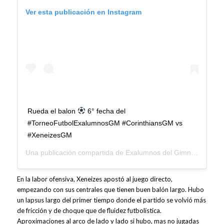
Ver esta publicación en Instagram
Rueda el balon
6° fecha del
#TorneoFutbolExalumnosGM #CorinthiansGM vs
#XeneizesGM
Una publicación compartida de
Exalumnos del Gimnasio Moderno
En la labor ofensiva, Xeneizes apostó al juego directo,
empezando con sus centrales que tienen buen balón largo. Hubo
un lapsus largo del primer tiempo donde el partido se volvió más
de fricción y de choque que de fluidez futbolística.
Aproximaciones al arco de lado y lado si hubo, mas no jugadas