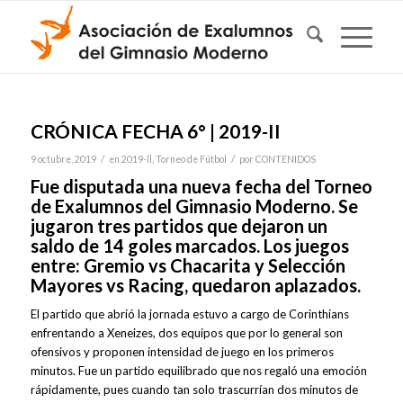
CRÓNICA FECHA 6° | 2019-II
/
/
9 octubre, 2019
en
2019-ll
,
Torneo de Fútbol
por
CONTENIDOS
Fue disputada una nueva fecha del Torneo
de Exalumnos del Gimnasio Moderno. Se
jugaron tres partidos que dejaron un
saldo de 14 goles marcados. Los juegos
entre: Gremio vs Chacarita y Selección
Mayores vs Racing, quedaron aplazados.
El partido que abrió la jornada estuvo a cargo de Corinthians
enfrentando a Xeneizes, dos equipos que por lo general son
ofensivos y proponen intensidad de juego en los primeros
minutos. Fue un partido equilibrado que nos regaló una emoción
rápidamente, pues cuando tan solo trascurrían dos minutos de