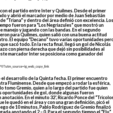
con el partido entre Inter y Quilmes. Desde el primer
tado y abrió el marcador por medio de Juan Sebastián
e “Triana” y dentro del área definió con excelencia. Lo
tiempo fueron para “Los Negriazules” que mostró un
e manejo y jugando con las bandas. En el segundo
eron para Quilmes, quien salió con una buena actitud
ntro. El equipo “Decano” tuvo varias oportunidades per
ue sacó todo. En la recta final, llegó un gol de Nicolás
azo con pierna derecha que dejó sin posibilidades al
 este marcador Inter se posiciona como ganador del
Y/?utm_source=ig_web_copy_link
 el desarrollo de la Quinta fecha. El primer encuentro
ntra Fluminense. Desde que empezó a rodar la esférica,
 lo tomo Gremio, quien a lo largo del partido fue quien
as oportunidades de gol, donde algunas fueron
anotación. En el minuto 32’, Ricardo Ponce del “Tricolo
le quedó en el área y con una gran definición, picó el
Luego de 10 minutos, Pablo Rodríguez de Gremio finalizó
gada anotando el 2 – 0. Para el segundo tiempo el “Flu”