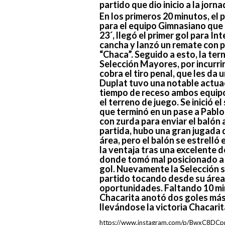
partido que dio inicio a la jor
En los primeros 20 minutos, el
para el equipo Gimnasiano que d
23´, llegó el primer gol para In
cancha y lanzó un remate con p
“Chaca”. Seguido a esto, la tern
Selección Mayores, por incurri
cobra el tiro penal, que les da
Duplat tuvo una notable actuac
tiempo de receso ambos equipo
el terreno de juego. Se inició e
que terminó en un pase a Pabl
con zurda para enviar el balón 
partida, hubo una gran jugada
área, pero el balón se estrell
la ventaja tras una excelente d
donde tomó mal posicionado a l
gol. Nuevamente la Selección sa
partido tocando desde su área 
oportunidades. Faltando 10 mi
Chacarita anotó dos goles más,
llevándose la victoria Chacarit
https://www.instagram.com/p/BwxC8DCpp