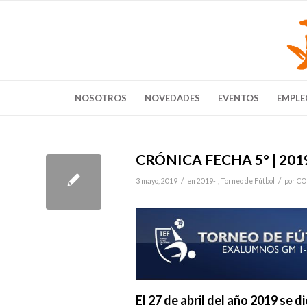
NOSOTROS
NOVEDADES
EVENTOS
EMPLE
CRÓNICA FECHA 5° | 2019
/
/
3 mayo, 2019
en
2019-l
,
Torneo de Fútbol
por
CO
El 27 de abril del año 2019 se 