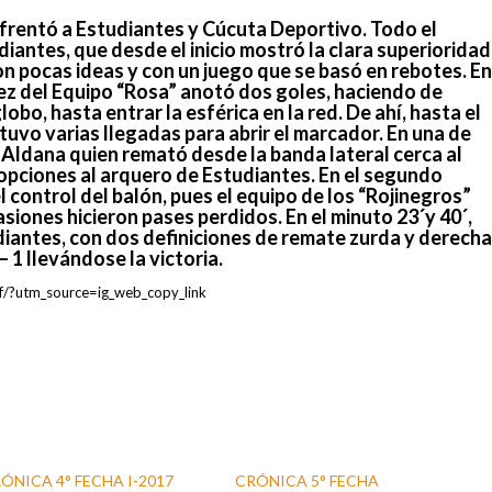
enfrentó a Estudiantes y Cúcuta Deportivo. Todo el
iantes, que desde el inicio mostró la clara superioridad
on pocas ideas y con un juego que se basó en rebotes. En
ez del Equipo “Rosa” anotó dos goles, haciendo de
bo, hasta entrar la esférica en la red. De ahí, hasta el
 tuvo varias llegadas para abrir el marcador. En una de
 Aldana quien remató desde la banda lateral cerca al
n opciones al arquero de Estudiantes. En el segundo
l control del balón, pues el equipo de los “Rojinegros”
siones hicieron pases perdidos. En el minuto 23´y 40´,
iantes, con dos definiciones de remate zurda y derecha
 1 llevándose la victoria.
f/?utm_source=ig_web_copy_link
ÓNICA 4° FECHA I-2017
CRÓNICA 5° FECHA