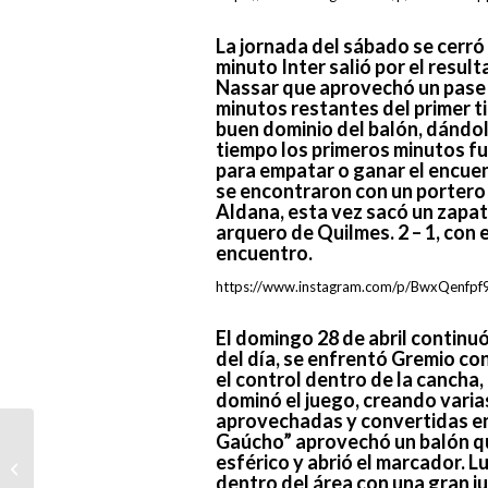
La jornada del sábado se cerró 
minuto Inter salió por el resul
Nassar que aprovechó un pase d
minutos restantes del primer 
buen dominio del balón, dándol
tiempo los primeros minutos fu
para empatar o ganar el encue
se encontraron con un portero q
Aldana, esta vez sacó un zapat
arquero de Quilmes. 2 – 1, con
encuentro.
https://www.instagram.com/p/BwxQenfpf9
El domingo 28 de abril continuó
del día, se enfrentó Gremio co
el control dentro de la cancha,
dominó el juego, creando vari
aprovechadas y convertidas en 
Gaúcho” aprovechó un balón que 
DÉBITO
esférico y abrió el marcador. 
AUTOMÁTICO
dentro del área con una gran ju