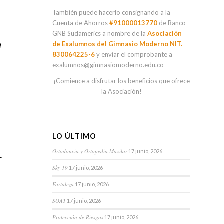
También puede hacerlo consignando a la
Cuenta de Ahorros
#91000013770
de Banco
GNB Sudamerics a nombre de la
Asociación
e
de Exalumnos del Gimnasio Moderno NIT.
830064225-6
y enviar el comprobante a
exalumnos@gimnasiomoderno.edu.co
¡Comience a disfrutar los beneficios que ofrece
la Asociación!
LO ÚLTIMO
Ortodoncia y Ortopedia Maxilar
17 junio, 2026
r
Sky 19
17 junio, 2026
Fortaleza
17 junio, 2026
SOAT
17 junio, 2026
Protección de Riesgos
17 junio, 2026