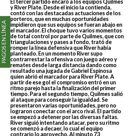
El tercer partido encaró a los equipos Quilmes
y River Plate. Desde el inicio la contienda,
contó con las destacadas actuaciones de los
porteros, que en muchas oportunidades
PAGOS EN LÍNEA
impidieron que sus equipos se fueran abajo en
el marcador. El choque tuvo varios momentos
de total control por parte de Quilmes, que con
triangulaciones y pases a fondo, trató de
romper la línea defensiva que River había
planteado. En un momento River supo
contrarrestar la ofensiva con juego aéreo y
remates desde larga distancia dando como
resultado una jugada de Gabriel Espinosa
quien abrió el marcador para River Plate. A
partir de ese gol el compromiso entró en un
ritmo parejo hasta la finalización del primer
tiempo. Para el segundo tiempo, Quilmes salió
al ataque para conseguir la igualdad. Se
presentaron varias oportunidades, pero no
lograron conectar con el arco rival. El partido
se empezó a detener por las diversas faltas.
River siguió intentando atacar, pero su ritmo
se comenzó a decaer, lo cual el equipo
contrario lo aprovecho. Al minuto 73