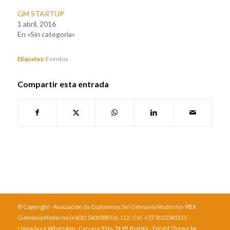
GM STARTUP
1 abril, 2016
En «Sin categoría»
Etiquetas:
Eventos
Compartir esta entrada
© Copyright - Asociación de Exalumnos del Gimnasio Moderno · PBX
Gimnasio Moderno (+601) 5401888 Ext. 112 · Cel. +57 310 2345111 -
Llamadas y WhatsApp · Carrera 9 No. 74 99, Bogotá -
Enfold Theme by