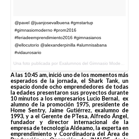
@pavel @juanjosevalbuena #gmstartup
#gimnasiomoderno #prom2016
#feriadeemprendimiento2016 #gimnasianos
@ellocutorio @alexanderpinilla #alumnisabana
#vidaurosario
Una foto publicada por Exalumnos del Gimnasio Moderno (@exalumnosgm) el
A las 10:45 am, inició uno de los momentos más
esperados de la jornada, el Shark Tank, un
espacio donde ocho emprendedores de todas
la edades presentaron sus proyectos durante
10 minutos a los empresarios Lucio Bernal, ex
alumno de la promoción 1975, presidente de
Home Sentry, Jaime Gutiérrez, exalumno de
1993, y a el Gerente de PTesa, Alfredo Ángel,
fundador y director internacional de la
empresa de tecnología Aldeamo, la experta en
emprendimiento y Coordinadora del Área de