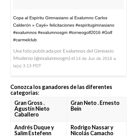
Copa al Espíritu Gimnasiano al Exalumno Carlos
Calderón » Cayé» felicitaciones #espiritugimnasiano
#exalumnos #exalumnosgm #torneogolf2016 #Golf
#carmelclub
Una foto publicada por Exalumnos del Gimnasio
Moderno (@exalumnosgm) el
14 de Jun de 2016 a
la(s) 3:13 PDT
Conozca los ganadores de las diferentes
categorías:
Gran Gross .
Gran Neto . Ernesto
Agustín Nieto
Bein
Caballero
Andrés Duque y
Rodrigo Nassar y
Salim Estefenn
Nicolás Camacho