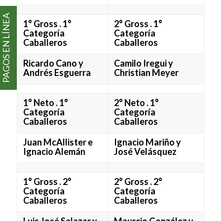
PAGOS EN LÍNEA
1° Gross . 1°
2° Gross . 1°
Categoría
Categoría
Caballeros
Caballeros
Ricardo Cano y
Camilo Iregui y
Andrés Esguerra
Christian Meyer
1° Neto . 1°
2° Neto . 1°
Categoría
Categoría
Caballeros
Caballeros
Juan McAllister e
Ignacio Mariño y
Ignacio Alemán
José Velásquez
1° Gross . 2°
2° Gross . 2°
Categoría
Categoría
Caballeros
Caballeros
Luis José Salazar y
Maurcio González y