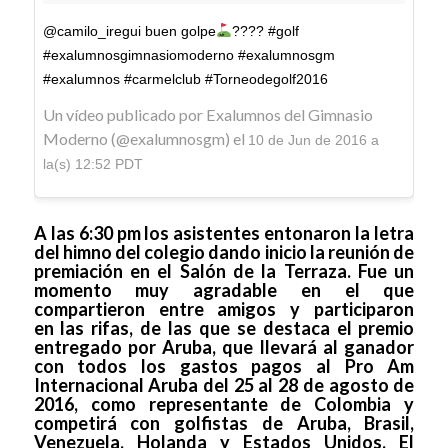
@camilo_iregui buen golpe
???? #golf
#exalumnosgimnasiomoderno #exalumnosgm
#exalumnos #carmelclub #Torneodegolf2016
Un vídeo publicado por Exalumnos del Gimnasio
Moderno (@exalumnosgm) el
10 de Jun de 2016 a
la(s) 12:52 PDT
A las 6:30 pm los asistentes entonaron la letra
del himno del colegio dando inicio la reunión de
premiación en el Salón de la Terraza. Fue un
momento muy agradable en el que
compartieron entre amigos y participaron
en las rifas, de las que se destaca el premio
entregado por Aruba, que llevará al ganador
con todos los gastos pagos al Pro Am
Internacional Aruba del 25 al 28 de agosto de
2016, como representante de Colombia y
competirá con golfistas de Aruba, Brasil,
Venezuela, Holanda y Estados Unidos. El