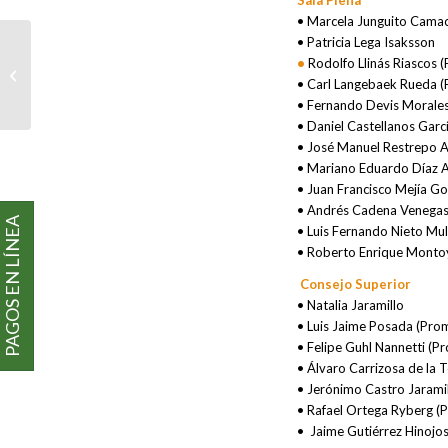
Sala Plena
• Marcela Junguito Cama
• Patricia Lega Isaksson
•
Rodolfo Llinás Riascos 
HOMENAJE A PABLO
• Carl Langebaek Rueda 
STEVENSON
• Fernando Devis Morale
• Daniel Castellanos Gar
• José Manuel Restrepo
• Mariano Eduardo Díaz 
• Juan Francisco Mejía Go
• Andrés Cadena Venegas
PAGOS EN LÍNEA
• Luis Fernando Nieto Mu
• Roberto Enrique Montoy
Consejo Superior
• Natalia Jaramillo
• Luis Jaime Posada (Pro
• Felipe Guhl Nannetti (
• Álvaro Carrizosa de la
• Jerónimo Castro Jarami
• Rafael Ortega Ryberg 
• Jaime Gutiérrez Hinojo