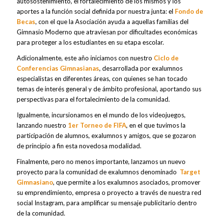
autosostenimiento, el fortalecimiento de los mismos y los
aportes a la función social definida por nuestra junta: el
Fondo de
Becas
, con el que la Asociación ayuda a aquellas familias del
Gimnasio Moderno que atraviesan por dificultades económicas
para proteger a los estudiantes en su etapa escolar.
Adicionalmente, este año iniciamos con nuestro
Ciclo de
Conferencias Gimnasianas
, desarrollada por exalumnos
especialistas en diferentes áreas, con quienes se han tocado
temas de interés general y de ámbito profesio
nal, aportando sus
perspectivas para el fortalecimiento de la comunidad.
Igualmente, incursionamos en el mundo de los videojuegos,
lanzando nuestro
1er Torneo de FIFA
, en el que tuvimos la
participación de alumnos, exalumnos y amigos, que se gozaron
de principio a fin esta novedosa modalidad.
Finalmente, pero no menos importante, lanzamos un nuevo
proyecto para la comunidad de exalumnos denominado
Target
Gimnasiano
, que permite a los exalumnos asociados, promover
su emprendimiento, empresa o proyecto a través de nuestra red
social Instagram, para amplificar su mensaje publicitario dentro
de la comunidad.