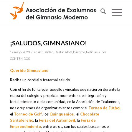
¡SALUDOS, GIMNASIANO!
/
/
12 mayo, 2020
en
Actualidad
,
Destacado 3
,
lo último
,
Noticias
por
CONTENIDOS
Querido Gimnasiano
Reciba un cordial y fraternal saludo.
Con el fin de fortalecer aquellos vínculos que nacieron durante la
etapa del colegio y propiciar momentos de integración y
fortalecimiento de la comunidad, en la Asociación de Exalumnos,
nos ocupamos de organizar eventos como: el
Torneo de Fútbol
,
el
Torneo de Golf
, los
Quinquenios
, el
Chocolate
Santafereño
, la
Feria del Automóvil
,
la
Feria de
Emprendimiento
, entre otros, con los cuales buscamos el