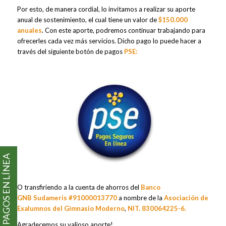
Por esto, de manera cordial, lo invitamos a realizar su aporte
anual de sostenimiento, el cual tiene un valor de
$150.000
anuales
. Con este aporte, podremos continuar trabajando para
ofrecerles cada vez más servicios. Dicho pago lo puede hacer a
través del siguiente botón de pagos
PSE
:
PAGOS EN LÍNEA
O transfiriendo a la cuenta de ahorros del
Banco
GNB Sudameris #91000013770
a nombre de la
Asociación de
Exalumnos del Gimnasio Moderno
,
NIT. 830064225-6.
Agradecemos su valioso aporte!