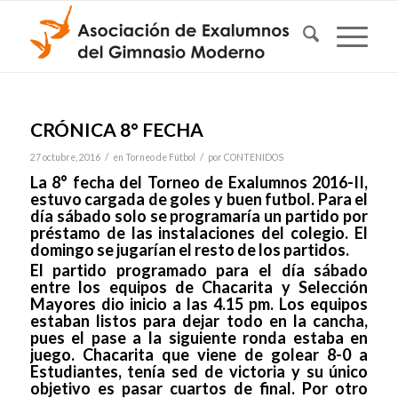
CRÓNICA 8° FECHA
/
/
27 octubre, 2016
en
Torneo de Fútbol
por
CONTENIDOS
La 8° fecha del Torneo de Exalumnos 2016-II,
estuvo cargada de goles y buen futbol. Para el
día sábado solo se programaría un partido por
préstamo de las instalaciones del colegio. El
domingo se jugarían el resto de los partidos.
El partido programado para el día sábado
entre los equipos de Chacarita y Selección
Mayores dio inicio a las 4.15 pm. Los equipos
estaban listos para dejar todo en la cancha,
pues el pase a la siguiente ronda estaba en
juego. Chacarita que viene de golear 8-0 a
Estudiantes, tenía sed de victoria y su único
objetivo es pasar cuartos de final. Por otro