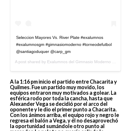
Seleccion Mayores Vs. River Plate #exalumnos
#exalumnosgm #gimnasiomoderno #torneodefutbol
@santiagoduquer @carp_gm
A post shared by
Exalumnos del Gimnasio Moderno
(@exalumnosgm) on
A la 1:16 pm inicio el partido entre Chacarita y
Quilmes. Fue un partido muy movido, los
equipos entraron muy motivados a golear. La
esférica rodo por toda la cancha, hasta que
Alexander Vega se decidió por el arco del
oponente y le dio el primer punto a Chacarita.
Con los ánimos arriba, el equipo rojo y negro le
regresa el balón a Vega, y él no desaprovechó
la oportunidad sumándole otro punto al