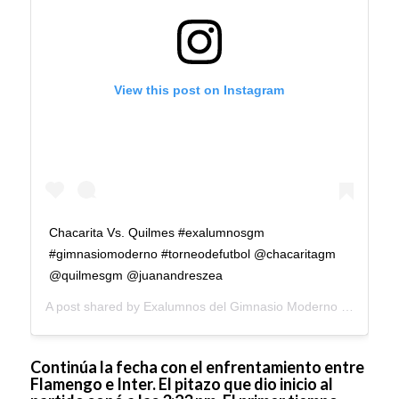
View this post on Instagram
Chacarita Vs. Quilmes #exalumnosgm
#gimnasiomoderno #torneodefutbol @chacaritagm
@quilmesgm @juanandreszea
A post shared by
Exalumnos del Gimnasio Moderno
(@exalumnosgm) on
Continúa la fecha con el enfrentamiento entre
Flamengo e Inter. El pitazo que dio inicio al