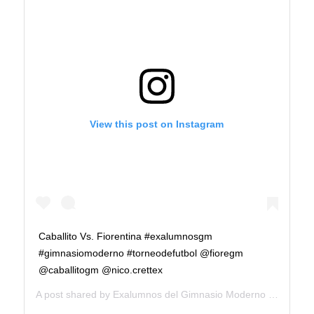
View this post on Instagram
Caballito Vs. Fiorentina #exalumnosgm
#gimnasiomoderno #torneodefutbol @fioregm
@caballitogm @nico.crettex
A post shared by
Exalumnos del Gimnasio Moderno
(@exalumnosgm) on