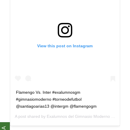
View this post on Instagram
Flamengo Vs. Inter #exalumnosgm
#gimnasiomoderno #torneodefutbol
@santiagoarias13 @intergm @flamengogm
A post shared by
Exalumnos del Gimnasio Moderno
(@exalumnosgm) on